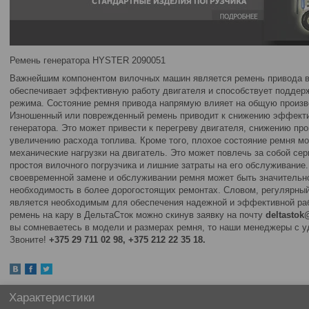
Ремень генератора HYSTER 2090051
Важнейшим компонентом вилочных машин является ремень привода ве
обеспечивает эффективную работу двигателя и способствует поддер
режима. Состояние ремня привода напрямую влияет на общую произво
Изношенный или поврежденный ремень приводит к снижению эффекти
генератора. Это может привести к перегреву двигателя, снижению пр
увеличению расхода топлива. Кроме того, плохое состояние ремня м
механические нагрузки на двигатель. Это может повлечь за собой се
простоя вилочного погрузчика и лишние затраты на его обслуживание
своевременной замене и обслуживании ремня может быть значительно
необходимость в более дорогостоящих ремонтах. Словом, регулярный
является необходимым для обеспечения надежной и эффективной раб
ремень на кару в ДельтаСток можно скинув заявку на почту
deltastok
вы сомневаетесь в модели и размерах ремня, то наши менеджеры с у
Звоните!
+375 29 711 02 98, +375 212 22 35 18.
Характеристики