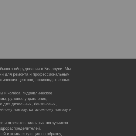
дъёмного оборудования в Беларуси. Мы
ми для ремонта и профессиональным
тических центров, производственных
ы и колёса, гидравлическое
емы, рулевое управление,
ие для дизельных, бензиновых,
ийному номеру, каталожному номеру и
в и агрегатов вилочных погрузчиков.
идрораспределителей,
лей и комплектующих по образцу,