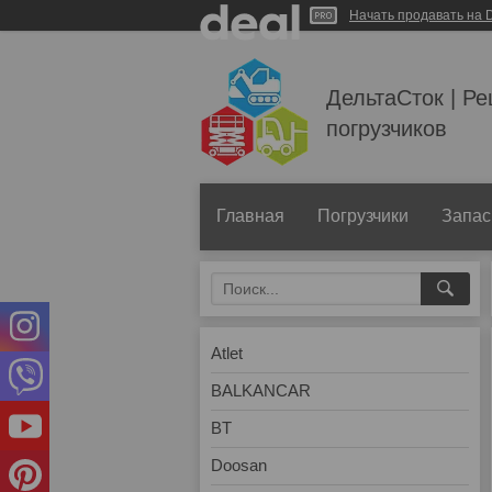
Начать продавать на D
ДельтаСток | Р
погрузчиков
Главная
Погрузчики
Запас
Atlet
BALKANCAR
BT
Doosan