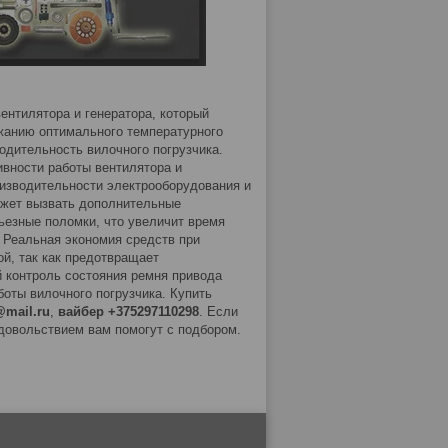
нтилятора и генератора, который
жанию оптимального температурного
дительность вилочного погрузчика.
вности работы вентилятора и
оизводительности электрооборудования и
ожет вызвать дополнительные
рьезные поломки, что увеличит время
. Реальная экономия средств при
й, так как предотвращает
 контроль состояния ремня привода
оты вилочного погрузчика. Купить
@mail.ru
,
вайбер +375297110298
. Если
довольствием вам помогут с подбором.