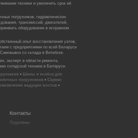
живание техники и увеличить срок её
очных погрузчиков, гидравлических
дования, трансмиссий, двигателей,
держивать оборудование в исправном
обственный опыт восстановления узлов,
отаем с предприятиями по всей Беларуси
 Самовывоз со склада в Витебске.
х, эксперт в области ремонта,
нию складской техники в Беларуси.
грузчиков
•
Шины и колёса для
илочных погрузчиков
•
Сервис
тановление ведущих мостов
•
Контакты
Подробнее