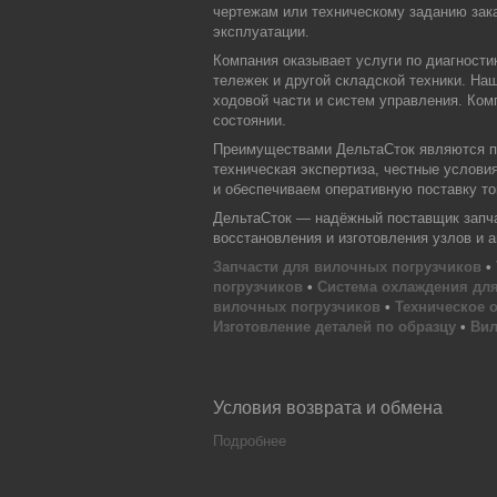
чертежам или техническому заданию зака
эксплуатации.
Компания оказывает услуги по диагности
тележек и другой складской техники. На
ходовой части и систем управления. Ком
состоянии.
Преимуществами ДельтаСток являются пр
техническая экспертиза, честные услови
и обеспечиваем оперативную поставку тов
ДельтаСток — надёжный поставщик запчас
восстановления и изготовления узлов и 
Запчасти для вилочных погрузчиков
•
погрузчиков
•
Система охлаждения для
вилочных погрузчиков
•
Техническое 
Изготовление деталей по образцу
•
Вил
Условия возврата и обмена
Подробнее