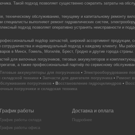
зчика. Такой подход позволяет существенно сократить затраты на обслу
ке, техническому обслуживанию, текущему и капитальному ремонту вил
ши специалисты выполняют ремонт гидравлических систем, электрообору
плексный подход позволяет оперативно устранять неисправности и под
офессиональный подбор запчастей, широкий ассортимент продукции, с
я сотрудничества и индивидуальный подход к каждому клиенту. Мы раб
аров в Минск, Гомель, Могилёв, Брест, Гродно и другие города страны.
тей для вилочных погрузчиков, тяговых аккумуляторов и комплектующи
агрегатов, а также профессиональный партнёр по сервисному обслужива
Тяговые аккумуляторы для погрузчиков
•
Электрооборудование по
 складской техники
•
Запчасти для двигателя погрузчика
•
Ремонт в
обслуживание погрузчиков
• В
осстановление гидроцилиндров
•
Восс
очные погрузчики и складская техника
График работы
Доставка и оплата
График работы склада
Подробнее
График работы офиса