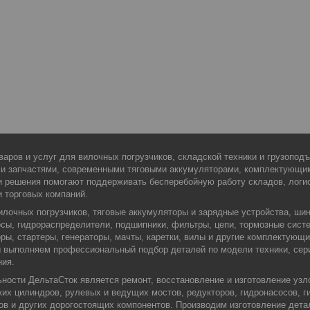
варов и услуг для вилочных погрузчиков, складской техники и грузопо
ми запчастями, современными тяговыми аккумуляторами, комплектующи
 решения помогают поддерживать бесперебойную работу складов, логис
и торговых компаний.
илочных погрузчиков, тяговые аккумуляторы и зарядные устройства, шин
сы, гидрораспределители, подшипники, фильтры, цепи, тормозные сист
оры, стартеры, генераторы, мачты, каретки, вилы и другие комплектующ
Мы выполняем профессиональный подбор деталей по модели техники, сер
ния.
ости ДельтаСток является ремонт, восстановление и изготовление узло
их цилиндров, рулевых и ведущих мостов, редукторов, гидронасосов, г
ров и других дорогостоящих компонентов. Производим изготовление дета