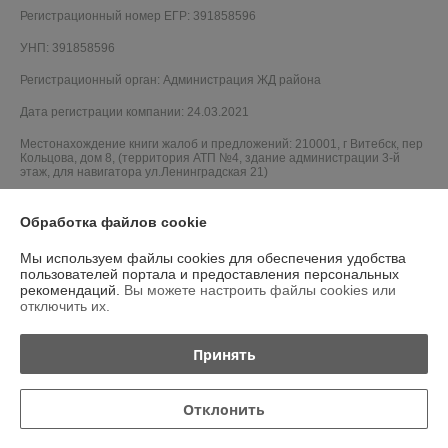
Регистрационный номер ЕГР: 391858596
УНП: 391858596
Регистрационный орган: Администрация ЖД района
Дата регистрации компании: 24.03.2021
Местонахождение книги жалоб и предложений: 210001, г Витебск, пер
Кольцова, дом 8, (территория АТП №4, здание администрации 3-й
этаж, для навигатора ул.Ленинградская 21)
Обработка файлов cookie
Мы используем файлы cookies для обеспечения удобства
пользователей портала и предоставления персональных
рекомендаций.
Вы можете настроить файлы cookies или
отключить их.
Принять
Отклонить