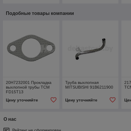
Подобные товары компании
20H7232001 Прокладка
Труба выхлопная
21
выхлопной трубы TCM
MITSUBISHI 91B6211900
TC
FD15T13
Цену уточняйте
Цену уточняйте
Це
О нас
Рейтинг не сформирован