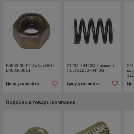
B4533-00014 Гайка HELI
21233-70440G Пружина
21
B453300014
HELI 2123370440G
кор
21
Цену уточняйте
Цену уточняйте
Це
Подобные товары компании