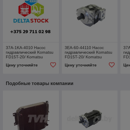
37A-1KA-4010 Насос
3EA-60-44110 Насос
37
гидравлический Komatsu
гидравлический Komatsu
гид
FD15T-20/ Komatsu
FD15T-20/ Komatsu
FD1
FD18T-20 37A1KA4010
FD18T-20 3EA6044110
FD
Цену уточняйте
Цену уточняйте
Це
Подобные товары компании