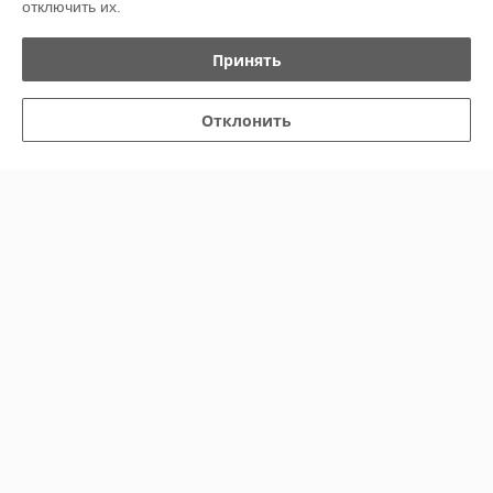
Контакты
отключить их.
Показать весь график работы
Сегодня выходной
Принять
Отзывы о магазине
Отклонить
У компании пока нет отзывов, добавьте первый
О нас
Контакты
Доставка и оплата
График работы
Полная версия сайта
Политика обработки cookies