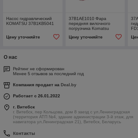
Насос гидравлический
37B1AE1010 Фара
37
KOMATSU 37B1KB5041
передняя вилочного
гид
погрузчика Komatsu
FD1
FD
Цену уточняйте
Цену уточняйте
Це
О нас
Рейтинг не сформирован
Менее 5 отзывов за последний год
Компания продает на
Deal.by
Работает с 26.01.2022
г. Витебск
г. Витебск, пер Кольцова, дом 8 заезд с ул.Ленинградская
(территория АТП №4, здание администрации 3-й этаж, для
навигатора ул.Ленинградская 21), Витебск, Беларусь
Контакты