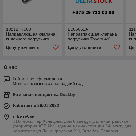
13212FY500
EB05051A
11
Направляющая клапана
Направляющая клапана
На
вилочного погрузчика
погрузчика Toyota 4Y
вил
Nissan
Цену уточняйте
Цену уточняйте
Це
О нас
Рейтинг не сформирован
Менее 5 отзывов за последний год
Компания продает на
Deal.by
Работает с 26.01.2022
г. Витебск
г. Витебск, пер Кольцова, дом 8 заезд с ул.Ленинградская
(территория АТП №4, здание администрации 3-й этаж, для
навигатора ул.Ленинградская 21), Витебск, Беларусь