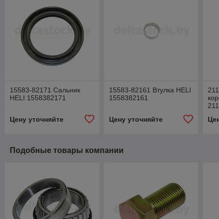
15583-82171 Сальник
15583-82161 Втулка HELI
21
HELI 1558382171
1558382161
кор
21
Цену уточняйте
Цену уточняйте
Це
Подобные товары компании