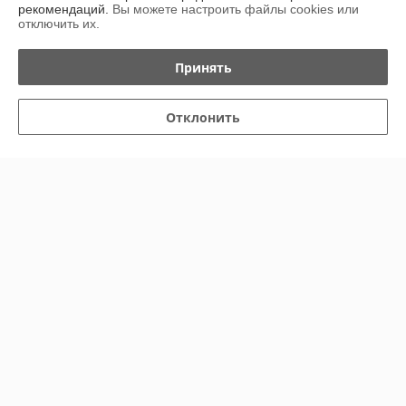
рекомендаций.
Вы можете настроить файлы cookies или
Контакты
отключить их.
Показать весь график работы
Сегодня выходной
Принять
Отзывы о магазине
Отклонить
У компании пока нет отзывов, добавьте первый
О нас
Контакты
Доставка и оплата
График работы
Полная версия сайта