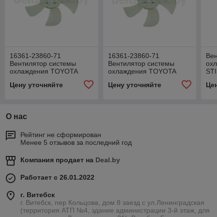
16361-23860-71
16361-23860-71
Ве
Вентилятор системы
Вентилятор системы
охл
охлаждения TOYOTA
охлаждения TOYOTA
ST
163612386071
163612386071
Цену уточняйте
Цену уточняйте
Це
О нас
Рейтинг не сформирован
Менее 5 отзывов за последний год
Компания продает на
Deal.by
Работает с 26.01.2022
г. Витебск
г. Витебск, пер Кольцова, дом 8 заезд с ул.Ленинградская
(территория АТП №4, здание администрации 3-й этаж, для