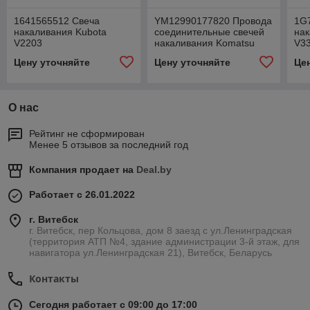
1641565512 Свеча
YM12990177820 Провода
1G
накаливания Kubota
соединительные свечей
нак
V2203
накаливания Komatsu
V3
4D92E
Цену уточняйте
Цену уточняйте
Це
О нас
Рейтинг не сформирован
Менее 5 отзывов за последний год
Компания продает на
Deal.by
Работает с 26.01.2022
г. Витебск
г. Витебск, пер Кольцова, дом 8 заезд с ул.Ленинградская
(территория АТП №4, здание администрации 3-й этаж, для
навигатора ул.Ленинградская 21), Витебск, Беларусь
Контакты
Сегодня работает с 09:00 до 17:00