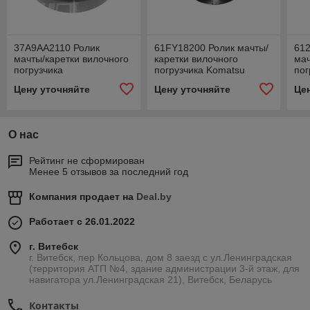
37A9AA2110 Ролик
61FY18200 Ролик мачты/
61
мачты/каретки вилочного
каретки вилочного
мач
погрузчика
погрузчика Komatsu
пог
Цену уточняйте
Цену уточняйте
Це
О нас
Рейтинг не сформирован
Менее 5 отзывов за последний год
Компания продает на
Deal.by
Работает с 26.01.2022
г. Витебск
г. Витебск, пер Кольцова, дом 8 заезд с ул.Ленинградская
(территория АТП №4, здание администрации 3-й этаж, для
навигатора ул.Ленинградская 21), Витебск, Беларусь
Контакты