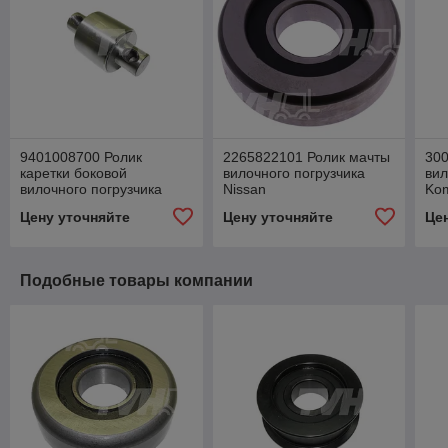
9401008700 Ролик
2265822101 Ролик мачты
300
каретки боковой
вилочного погрузчика
вил
вилочного погрузчика
Nissan
Ko
Mitsubishi
Цену уточняйте
Цену уточняйте
Це
Подобные товары компании