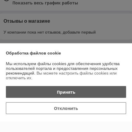
Показать весь график работы
Отзывы о магазине
У компании пока нет отзывов, добавьте первый
О нас
Обработка файлов cookie
Контакты
Мы используем файлы cookies для обеспечения удобства
пользователей портала и предоставления персональных
рекомендаций.
Вы можете настроить файлы cookies или
Доставка и оплата
отключить их.
График работы
Принять
Полная версия сайта
Отклонить
Политика обработки cookies