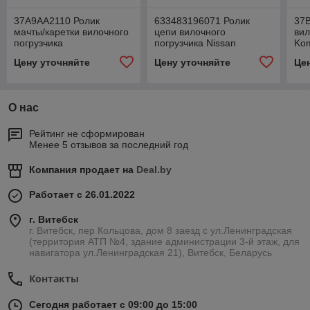
37A9AA2110 Ролик
633483196071 Ролик
37
мачты/каретки вилочного
цепи вилочного
вил
погрузчика
погрузчика Nissan
Ko
Цену уточняйте
Цену уточняйте
Це
О нас
Рейтинг не сформирован
Менее 5 отзывов за последний год
Компания продает на
Deal.by
Работает с 26.01.2022
г. Витебск
г. Витебск, пер Кольцова, дом 8 заезд с ул.Ленинградская
(территория АТП №4, здание администрации 3-й этаж, для
навигатора ул.Ленинградская 21), Витебск, Беларусь
Контакты
Сегодня работает с 09:00 до 15:00