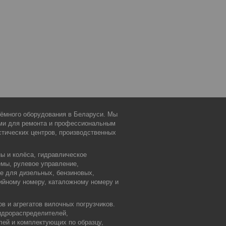
дъёмного оборудования в Беларуси. Мы
ми для ремонта и профессиональным
тических центров, производственных
ы и колёса, гидравлическое
емы, рулевое управление,
ие для дизельных, бензиновых,
ийному номеру, каталожному номеру и
в и агрегатов вилочных погрузчиков.
идрораспределителей,
лей и комплектующих по образцу,