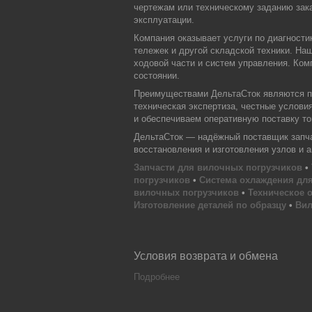
чертежам или техническому заданию зака
эксплуатации.
Компания оказывает услуги по диагности
тележек и другой складской техники. На
ходовой части и систем управления. Ком
состоянии.
Преимуществами ДельтаСток являются пр
техническая экспертиза, честные услови
и обеспечиваем оперативную поставку тов
ДельтаСток — надёжный поставщик запчас
восстановления и изготовления узлов и 
Запчасти для вилочных погрузчиков
•
погрузчиков
•
Система охлаждения для
вилочных погрузчиков
•
Техническое 
Изготовление деталей по образцу
•
Вил
Условия возврата и обмена
Подробнее