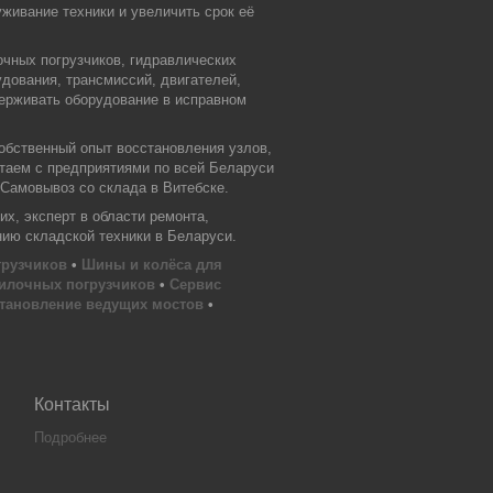
живание техники и увеличить срок её
очных погрузчиков, гидравлических
дования, трансмиссий, двигателей,
держивать оборудование в исправном
обственный опыт восстановления узлов,
отаем с предприятиями по всей Беларуси
 Самовывоз со склада в Витебске.
х, эксперт в области ремонта,
нию складской техники в Беларуси.
грузчиков
•
Шины и колёса для
илочных погрузчиков
•
Сервис
тановление ведущих мостов
•
Контакты
Подробнее