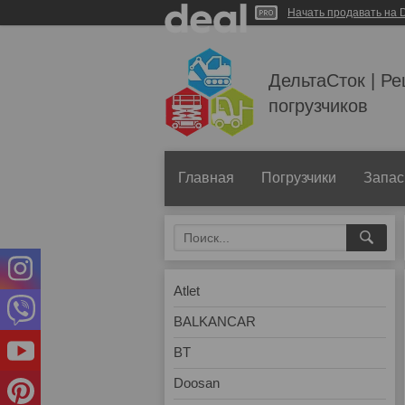
Начать продавать на D
ДельтаСток | Р
погрузчиков
Главная
Погрузчики
Запас
Atlet
BALKANCAR
BT
Doosan