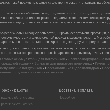
зчика. Такой подход позволяет существенно сократить затраты на обслу
ке, техническому обслуживанию, текущему и капитальному ремонту вил
ши специалисты выполняют ремонт гидравлических систем, электрообору
плексный подход позволяет оперативно устранять неисправности и под
офессиональный подбор запчастей, широкий ассортимент продукции, с
я сотрудничества и индивидуальный подход к каждому клиенту. Мы раб
аров в Минск, Гомель, Могилёв, Брест, Гродно и другие города страны.
тей для вилочных погрузчиков, тяговых аккумуляторов и комплектующи
агрегатов, а также профессиональный партнёр по сервисному обслужива
Тяговые аккумуляторы для погрузчиков
•
Электрооборудование по
 складской техники
•
Запчасти для двигателя погрузчика
•
Ремонт в
обслуживание погрузчиков
• В
осстановление гидроцилиндров
•
Восс
очные погрузчики и складская техника
График работы
Доставка и оплата
График работы склада
Подробнее
График работы офиса