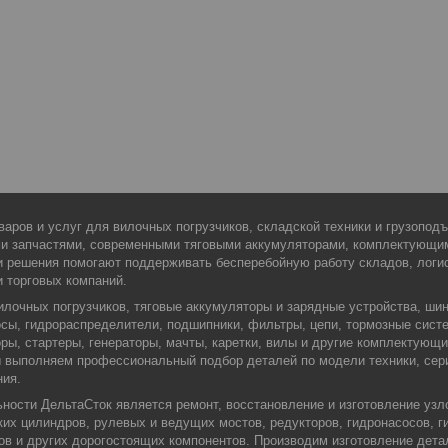
варов и услуг для вилочных погрузчиков, складской техники и грузопо
ми запчастями, современными тяговыми аккумуляторами, комплектующи
 решения помогают поддерживать бесперебойную работу складов, логис
и торговых компаний.
илочных погрузчиков, тяговые аккумуляторы и зарядные устройства, шин
сы, гидрораспределители, подшипники, фильтры, цепи, тормозные сист
оры, стартеры, генераторы, мачты, каретки, вилы и другие комплектующ
Мы выполняем профессиональный подбор деталей по модели техники, сер
ния.
ости ДельтаСток является ремонт, восстановление и изготовление узло
их цилиндров, рулевых и ведущих мостов, редукторов, гидронасосов, г
ров и других дорогостоящих компонентов. Производим изготовление дета