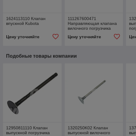
1624113110 Клапан
111267600471
13
впускной Kubota
Направляющая клапана
вып
вилочного погрузчика
пог
Цену уточняйте
Цену уточняйте
Це
Подобные товары компании
12950811110 Клапан
1320250K02 Клапан
13
выпускной погрузчика
выпускной вилочного
вып