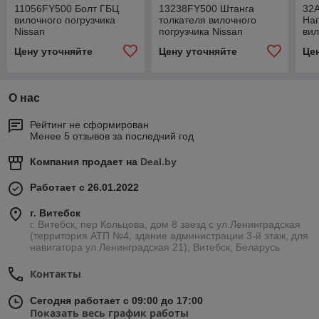
11056FY500 Болт ГБЦ
13238FY500 Штанга
32
вилочного погрузчика
толкателя вилочного
На
Nissan
погрузчика Nissan
вил
Nis
Цену уточняйте
Цену уточняйте
Це
О нас
Рейтинг не сформирован
Менее 5 отзывов за последний год
Компания продает на
Deal.by
Работает с 26.01.2022
г. Витебск
г. Витебск, пер Кольцова, дом 8 заезд с ул.Ленинградская
(территория АТП №4, здание администрации 3-й этаж, для
навигатора ул.Ленинградская 21), Витебск, Беларусь
Контакты
Сегодня работает с 09:00 до 17:00
Показать весь график работы