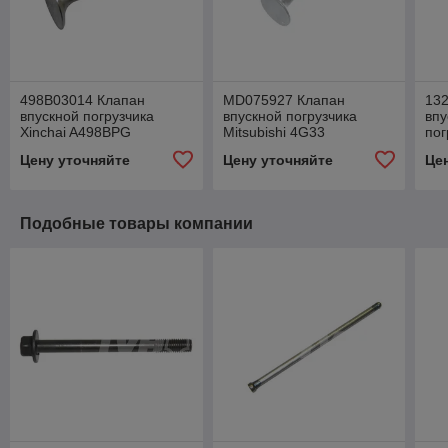
498B03014 Клапан
MD075927 Клапан
13
впускной погрузчика
впускной погрузчика
впу
Xinchai A498BPG
Mitsubishi 4G33
пог
Цену уточняйте
Цену уточняйте
Це
Подобные товары компании