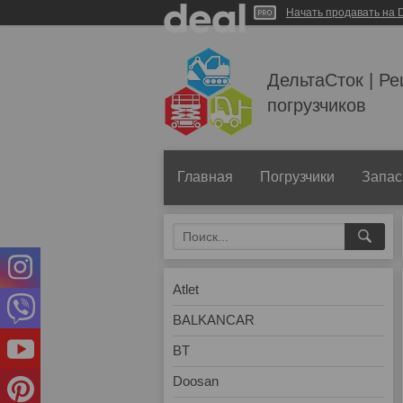
Начать продавать на D
ДельтаСток | Р
погрузчиков
Главная
Погрузчики
Запас
Atlet
BALKANCAR
BT
Doosan