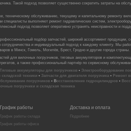
зчика. Такой подход позволяет существенно сократить затраты на обслу
ке, техническому обслуживанию, текущему и капитальному ремонту вил
ши специалисты выполняют ремонт гидравлических систем, электрообору
плексный подход позволяет оперативно устранять неисправности и под
офессиональный подбор запчастей, широкий ассортимент продукции, с
я сотрудничества и индивидуальный подход к каждому клиенту. Мы раб
аров в Минск, Гомель, Могилёв, Брест, Гродно и другие города страны.
тей для вилочных погрузчиков, тяговых аккумуляторов и комплектующи
агрегатов, а также профессиональный партнёр по сервисному обслужива
Тяговые аккумуляторы для погрузчиков
•
Электрооборудование по
 складской техники
•
Запчасти для двигателя погрузчика
•
Ремонт в
обслуживание погрузчиков
• В
осстановление гидроцилиндров
•
Восс
очные погрузчики и складская техника
График работы
Доставка и оплата
График работы склада
Подробнее
График работы офиса