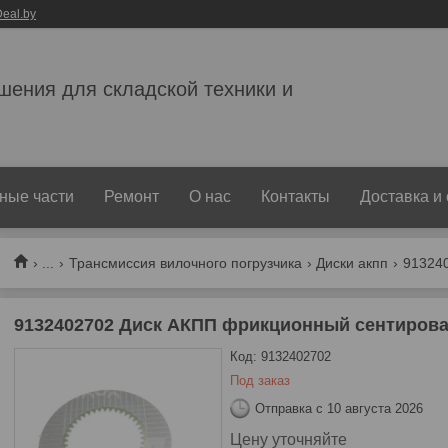
eal.by
ешения для складской техники и
ные части
Ремонт
О нас
Контакты
Доставка и
...
Трансмиссия вилочного погрузчика
Диски акпп
9132402702 Диск АКПП фрикционный сентирова
Код:
9132402702
Под заказ
Отправка с 10 августа 2026
Цену уточняйте