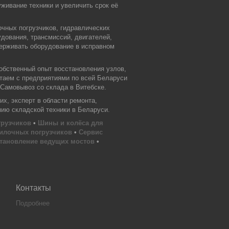
живание техники и увеличить срок её
очных погрузчиков, гидравлических
дования, трансмиссий, двигателей,
держивать оборудование в исправном
обственный опыт восстановления узлов,
отаем с предприятиями по всей Беларуси
 Самовывоз со склада в Витебске.
х, эксперт в области ремонта,
нию складской техники в Беларуси.
грузчиков
•
Шины и колёса для
илочных погрузчиков
•
Сервис
тановление ведущих мостов
•
Контакты
Подробнее