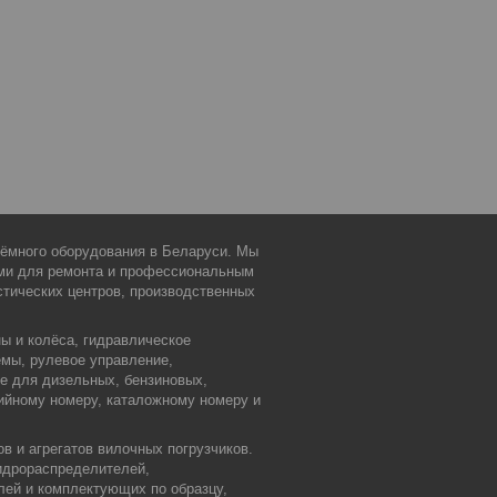
дъёмного оборудования в Беларуси. Мы
ми для ремонта и профессиональным
тических центров, производственных
ы и колёса, гидравлическое
емы, рулевое управление,
ие для дизельных, бензиновых,
ийному номеру, каталожному номеру и
в и агрегатов вилочных погрузчиков.
идрораспределителей,
лей и комплектующих по образцу,