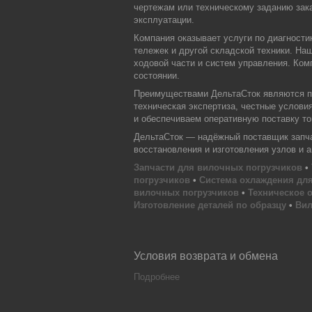
чертежам или техническому заданию зака
эксплуатации.
Компания оказывает услуги по диагности
тележек и другой складской техники. На
ходовой части и систем управления. Ком
состоянии.
Преимуществами ДельтаСток являются пр
техническая экспертиза, честные услови
и обеспечиваем оперативную поставку тов
ДельтаСток — надёжный поставщик запчас
восстановления и изготовления узлов и 
Запчасти для вилочных погрузчиков
•
погрузчиков
•
Система охлаждения для
вилочных погрузчиков
•
Техническое 
Изготовление деталей по образцу
•
Вил
Условия возврата и обмена
Подробнее