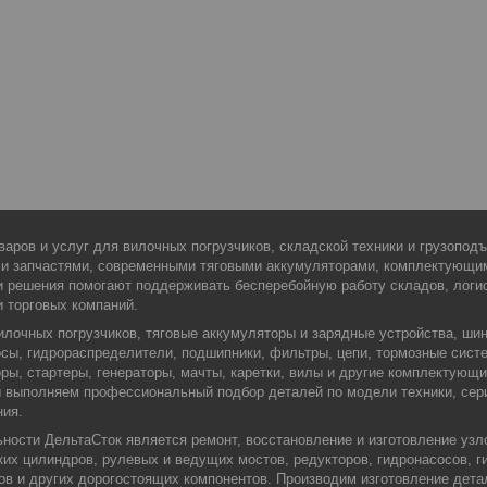
варов и услуг для вилочных погрузчиков, складской техники и грузопо
ми запчастями, современными тяговыми аккумуляторами, комплектующи
 решения помогают поддерживать бесперебойную работу складов, логис
и торговых компаний.
илочных погрузчиков, тяговые аккумуляторы и зарядные устройства, шин
сы, гидрораспределители, подшипники, фильтры, цепи, тормозные сист
оры, стартеры, генераторы, мачты, каретки, вилы и другие комплектующ
Мы выполняем профессиональный подбор деталей по модели техники, сер
ния.
ости ДельтаСток является ремонт, восстановление и изготовление узло
их цилиндров, рулевых и ведущих мостов, редукторов, гидронасосов, г
ров и других дорогостоящих компонентов. Производим изготовление дета