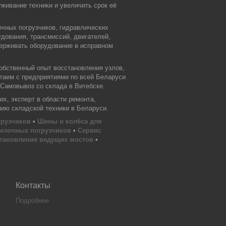
живание техники и увеличить срок её
очных погрузчиков, гидравлических
дования, трансмиссий, двигателей,
держивать оборудование в исправном
обственный опыт восстановления узлов,
отаем с предприятиями по всей Беларуси
 Самовывоз со склада в Витебске.
х, эксперт в области ремонта,
нию складской техники в Беларуси.
грузчиков
•
Шины и колёса для
илочных погрузчиков
•
Сервис
тановление ведущих мостов
•
Контакты
Подробнее