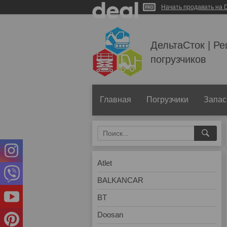
Начать продавать на D
ДельтаСток | Р
погрузчиков
Главная
Погрузчики
Запас
Atlet
BALKANCAR
BT
Doosan