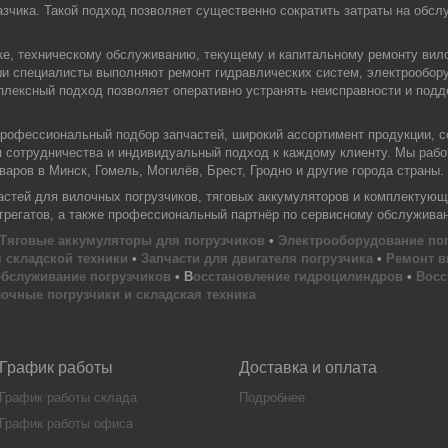
зчика. Такой подход позволяет существенно сократить затраты на обслу
ке, техническому обслуживанию, текущему и капитальному ремонту вил
ши специалисты выполняют ремонт гидравлических систем, электрообору
плексный подход позволяет оперативно устранять неисправности и под
офессиональный подбор запчастей, широкий ассортимент продукции, с
я сотрудничества и индивидуальный подход к каждому клиенту. Мы раб
аров в Минск, Гомель, Могилёв, Брест, Гродно и другие города страны.
тей для вилочных погрузчиков, тяговых аккумуляторов и комплектующи
агрегатов, а также профессиональный партнёр по сервисному обслужива
Тяговые аккумуляторы для погрузчиков
•
Электрооборудование по
 складской техники
•
Запчасти для двигателя погрузчика
•
Ремонт в
обслуживание погрузчиков
• В
осстановление гидроцилиндров
•
Восс
очные погрузчики и складская техника
График работы
Доставка и оплата
График работы склада
Подробнее
График работы офиса