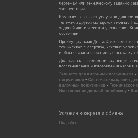
чертежам или техническому заданию зака
эксплуатации.
Компания оказывает услуги по диагности
тележек и другой складской техники. На
ходовой части и систем управления. Ком
состоянии.
Преимуществами ДельтаСток являются пр
техническая экспертиза, честные услови
и обеспечиваем оперативную поставку тов
ДельтаСток — надёжный поставщик запчас
восстановления и изготовления узлов и 
Запчасти для вилочных погрузчиков
•
погрузчиков
•
Система охлаждения для
вилочных погрузчиков
•
Техническое 
Изготовление деталей по образцу
•
Вил
Условия возврата и обмена
Подробнее