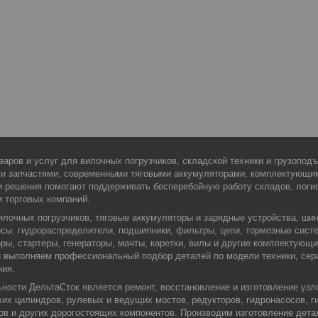
варов и услуг для вилочных погрузчиков, складской техники и грузопо
ми запчастями, современными тяговыми аккумуляторами, комплектующи
 решения помогают поддерживать бесперебойную работу складов, логис
и торговых компаний.
илочных погрузчиков, тяговые аккумуляторы и зарядные устройства, шин
сы, гидрораспределители, подшипники, фильтры, цепи, тормозные сист
оры, стартеры, генераторы, мачты, каретки, вилы и другие комплектующ
Мы выполняем профессиональный подбор деталей по модели техники, сер
ния.
ости ДельтаСток является ремонт, восстановление и изготовление узло
их цилиндров, рулевых и ведущих мостов, редукторов, гидронасосов, г
ров и других дорогостоящих компонентов. Производим изготовление дета