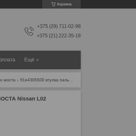
Корзина
+375 (29) 711-02-98
+375 (21) 222-35-18
 оплата
Ещё
о моста
91e4305500 втулка пальца управляемого моста nissan l02
ОСТА Nissan L02