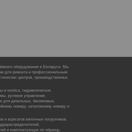
дъёмного оборудования в Беларуси. Мы
ми для ремонта и профессиональным
тических центров, производственных
ы и колёса, гидравлическое
емы, рулевое управление,
ие для дизельных, бензиновых,
ийному номеру, каталожному номеру и
в и агрегатов вилочных погрузчиков.
идрораспределителей,
лей и комплектующих по образцу,