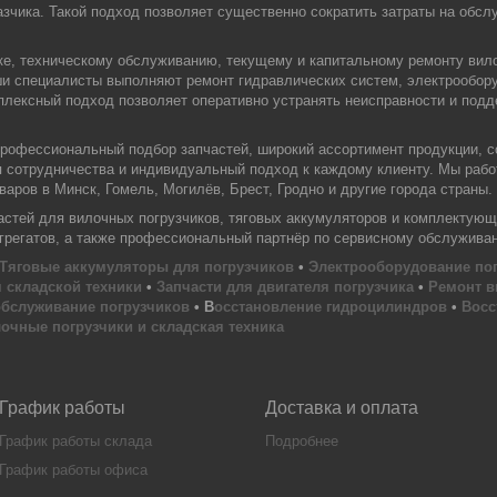
зчика. Такой подход позволяет существенно сократить затраты на обслу
ке, техническому обслуживанию, текущему и капитальному ремонту вил
ши специалисты выполняют ремонт гидравлических систем, электрообору
плексный подход позволяет оперативно устранять неисправности и под
офессиональный подбор запчастей, широкий ассортимент продукции, с
я сотрудничества и индивидуальный подход к каждому клиенту. Мы раб
аров в Минск, Гомель, Могилёв, Брест, Гродно и другие города страны.
тей для вилочных погрузчиков, тяговых аккумуляторов и комплектующи
агрегатов, а также профессиональный партнёр по сервисному обслужива
Тяговые аккумуляторы для погрузчиков
•
Электрооборудование по
 складской техники
•
Запчасти для двигателя погрузчика
•
Ремонт в
обслуживание погрузчиков
• В
осстановление гидроцилиндров
•
Восс
очные погрузчики и складская техника
График работы
Доставка и оплата
График работы склада
Подробнее
График работы офиса