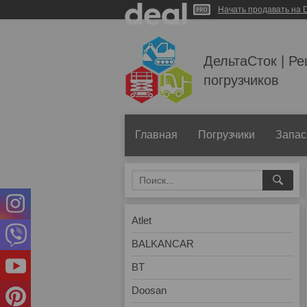
Начать продавать на D
ДельтаСток | Р
погрузчиков
Главная
Погрузчики
Запас
Atlet
BALKANCAR
BT
Doosan