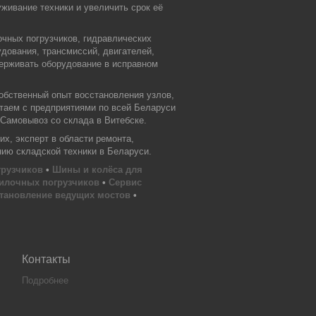
живание техники и увеличить срок её
очных погрузчиков, гидравлических
дования, трансмиссий, двигателей,
держивать оборудование в исправном
обственный опыт восстановления узлов,
отаем с предприятиями по всей Беларуси
 Самовывоз со склада в Витебске.
х, эксперт в области ремонта,
нию складской техники в Беларуси.
грузчиков
•
Шины и колёса для
илочных погрузчиков
•
Сервис
тановление ведущих мостов
•
Контакты
Подробнее