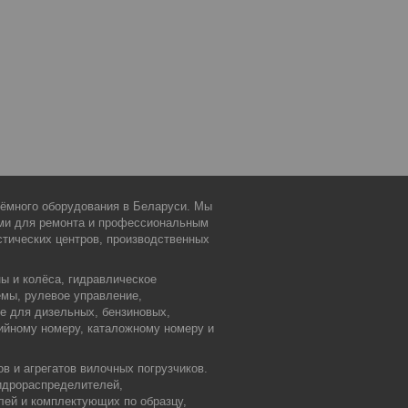
дъёмного оборудования в Беларуси. Мы
ми для ремонта и профессиональным
тических центров, производственных
ы и колёса, гидравлическое
емы, рулевое управление,
ие для дизельных, бензиновых,
ийному номеру, каталожному номеру и
в и агрегатов вилочных погрузчиков.
идрораспределителей,
лей и комплектующих по образцу,