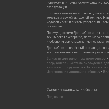
чертежам или техническому заданию зака
эксплуатации.
Компания оказывает услуги по диагности
тележек и другой складской техники. На
ходовой части и систем управления. Ком
состоянии.
Преимуществами ДельтаСток являются пр
техническая экспертиза, честные услови
и обеспечиваем оперативную поставку тов
ДельтаСток — надёжный поставщик запчас
восстановления и изготовления узлов и 
Запчасти для вилочных погрузчиков
•
погрузчиков
•
Система охлаждения для
вилочных погрузчиков
•
Техническое 
Изготовление деталей по образцу
•
Вил
Условия возврата и обмена
Подробнее