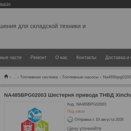
eal.by
ешения для складской техники и
ные части
Ремонт
О нас
Контакты
Доставка и
...
Топливная система
Топливные насосы
Na485bpg02003
NA485BPG02003 Шестерня привода ТНВД Xinch
Код:
NA485BPG02003
Под заказ
Отправка с 10 августа 2026
Цену уточняйте