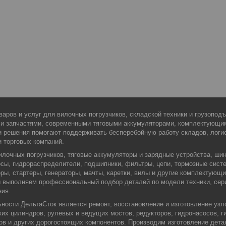
варов и услуг для вилочных погрузчиков, складской техники и грузопо
ми запчастями, современными тяговыми аккумуляторами, комплектующи
 решения помогают поддерживать бесперебойную работу складов, логис
и торговых компаний.
илочных погрузчиков, тяговые аккумуляторы и зарядные устройства, шин
сы, гидрораспределители, подшипники, фильтры, цепи, тормозные сист
оры, стартеры, генераторы, мачты, каретки, вилы и другие комплектующ
Мы выполняем профессиональный подбор деталей по модели техники, сер
ния.
ости ДельтаСток является ремонт, восстановление и изготовление узло
их цилиндров, рулевых и ведущих мостов, редукторов, гидронасосов, г
ров и других дорогостоящих компонентов. Производим изготовление дета