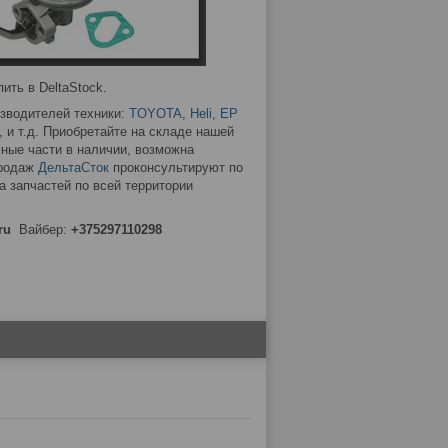
ть в DeltaStock.
изводителей техники:
TOYOTA
,
Heli
,
EP
, и т.д. Приобретайте на складе нашей
ные части в наличии, возможна
продаж
ДельтаСток
проконсультируют по
 запчастей по всей территории
ru
Вайбер:
+375297110298