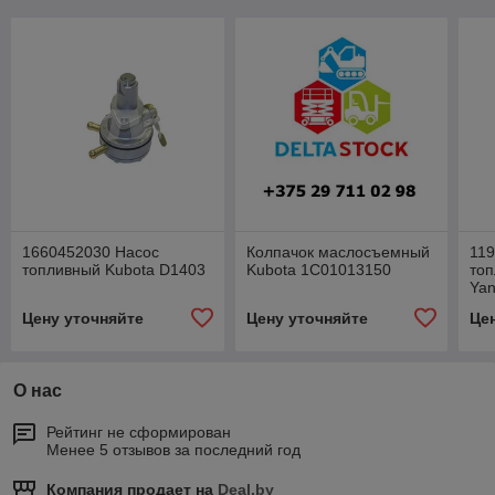
1660452030 Насос
Колпачок маслосъемный
11
топливный Kubota D1403
Kubota 1C01013150
то
Yan
Цену уточняйте
Цену уточняйте
Це
О нас
Рейтинг не сформирован
Менее 5 отзывов за последний год
Компания продает на
Deal.by