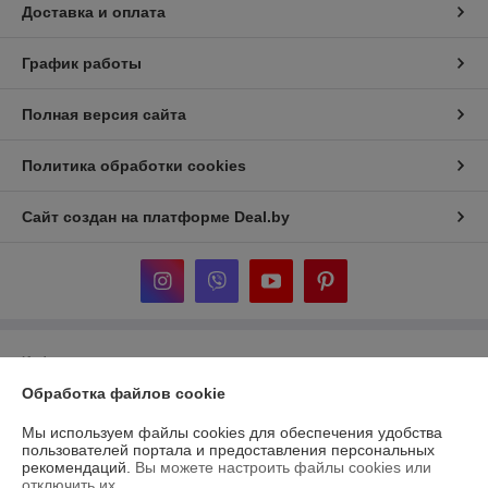
Доставка и оплата
График работы
Полная версия сайта
Политика обработки cookies
Сайт создан на платформе Deal.by
Информация для покупателя
Обработка файлов cookie
Юридическое лицо:
ООО «ДельтаСток»
г. Витебск, ул. Зеньковой 1, пом. 3г
Мы используем файлы cookies для обеспечения удобства
Регистрационный номер ЕГР: 391858596
пользователей портала и предоставления персональных
рекомендаций.
Вы можете настроить файлы cookies или
УНП: 391858596
отключить их.