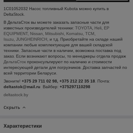
1C01052032 Насос топливный Kubota можно купить в
DeltaStock.
В ДельтаСток вы можете заказать запасные части для
известных производителей техники:
TOYOTA
,
Heli
,
EP
EQUIPMENT
,
Nissan
,
Mitsubishi
,
Komatsu
,
TCM
,
Isuzu
,
JUNGHEINRICH
, и т.д. Приобретайте на складе нашей
компании любые комплектующие для вашей складской
техники. Запасные части в наличии, возможна поставка под
заказ. Если возникают вопросы, то менеджеры отдела продаж
ДельтаСток
проконсультируют по наличию и стоимости
интересующей детали для погрузчиков. Доставка запчастей по
всей территории Беларуси.
Звоните!
+375 29 711 02 98, +375 212 22 35 18
. Почта:
deltastok@mail.ru
Вайбер:
+375297110298
deltastock.by
Скрыть
Характеристики