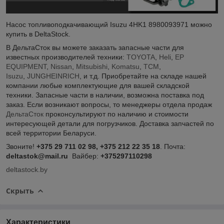
Насос топливоподкачивающий Isuzu 4HK1 8980093971 можно
купить в DeltaStock.
В ДельтаСток вы можете заказать запасные части для
известных производителей техники:
TOYOTA
,
Heli
,
EP
EQUIPMENT
,
Nissan
,
Mitsubishi
,
Komatsu
,
TCM
,
Isuzu
,
JUNGHEINRICH
, и т.д. Приобретайте на складе нашей
компании любые комплектующие для вашей складской
техники. Запасные части в наличии, возможна поставка под
заказ. Если возникают вопросы, то менеджеры отдела продаж
ДельтаСток
проконсультируют по наличию и стоимости
интересующей детали для погрузчиков. Доставка запчастей по
всей территории Беларуси.
Звоните!
+375 29 711 02 98, +375 212 22 35 18
. Почта:
deltastok@mail.ru
Вайбер:
+375297110298
deltastock.by
Скрыть
Характеристики