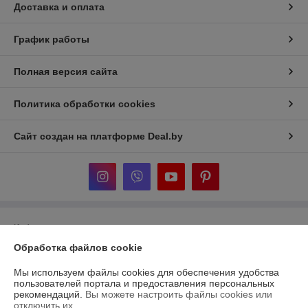
Доставка и оплата
График работы
Полная версия сайта
Политика обработки cookies
Сайт создан на платформе Deal.by
Информация для покупателя
Обработка файлов cookie
Юридическое лицо:
ООО «ДельтаСток»
г. Витебск, ул. Зеньковой 1, пом. 3г
Мы используем файлы cookies для обеспечения удобства
Регистрационный номер ЕГР: 391858596
пользователей портала и предоставления персональных
рекомендаций.
Вы можете настроить файлы cookies или
УНП: 391858596
отключить их.