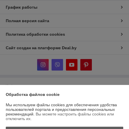
График работы
Полная версия сайта
Политика обработки cookies
Сайт создан на платформе Deal.by
Информация для покупателя
Обработка файлов cookie
Юридическое лицо:
ООО «ДельтаСток»
г. Витебск, ул. Зеньковой 1, пом. 3г
Мы используем файлы cookies для обеспечения удобства
Регистрационный номер ЕГР: 391858596
пользователей портала и предоставления персональных
рекомендаций.
Вы можете настроить файлы cookies или
УНП: 391858596
отключить их.
Регистрационный орган: Администрация ЖД района