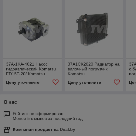
37A-1KA-4021 Насос
37A1CK2020 Радиатор на
37
гидравлический Komatsu
вилочный погрузчик
с б
FD15T-20/ Komatsu
Komatsu
пог
FD18T-20 37A1KA4021
Цену уточняйте
Цену уточняйте
Це
О нас
Рейтинг не сформирован
Менее 5 отзывов за последний год
Компания продает на
Deal.by