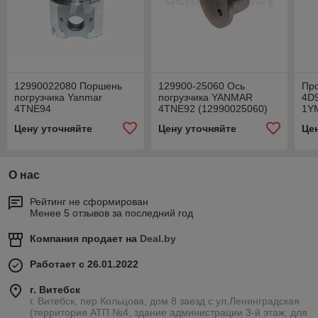
12990022080 Поршень
129900-25060 Ось
Пр
погрузчика Yanmar
погрузчика YANMAR
4D
4TNE94
4TNE92 (12990025060)
1Y
Цену уточняйте
Цену уточняйте
Це
О нас
Рейтинг не сформирован
Менее 5 отзывов за последний год
Компания продает на
Deal.by
Работает с 26.01.2022
г. Витебск
г. Витебск, пер Кольцова, дом 8 заезд с ул.Ленинградская
(территория АТП №4, здание администрации 3-й этаж, для