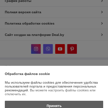
График работы
Полная версия сайта
Политика обработки cookies
Сайт создан на платформе Deal.by
Информация для покупателя
Обработка файлов cookie
Юридическое лицо:
ООО «ДельтаСток»
г. Витебск, ул. Зеньковой 1, пом. 3г
Мы используем файлы cookies для обеспечения удобства
Регистрационный номер ЕГР: 391858596
пользователей портала и предоставления персональных
рекомендаций.
Вы можете настроить файлы cookies или
УНП: 391858596
отключить их.
Регистрационный орган: Администрация ЖД района
Принять