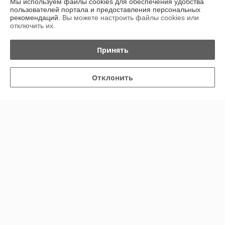
Мы используем файлы cookies для обеспечения удобства
навигатора ул.Ленинградская 21), Витебск, Беларусь
пользователей портала и предоставления персональных
рекомендаций.
Вы можете настроить файлы cookies или
Контакты
отключить их.
Показать весь график работы
Сегодня выходной
Принять
Отзывы о магазине
Отклонить
У компании пока нет отзывов, добавьте первый
О нас
Контакты
Доставка и оплата
График работы
Полная версия сайта