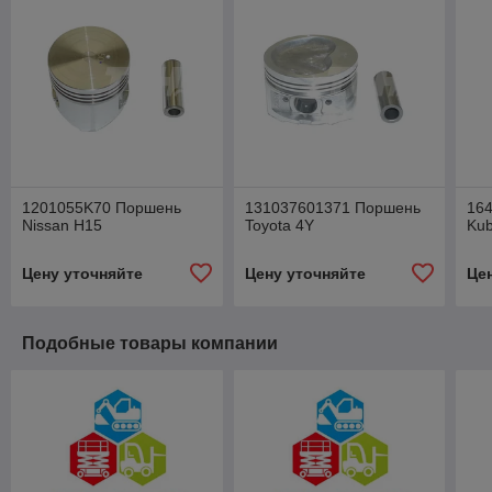
1201055K70 Поршень
131037601371 Поршень
16
Nissan H15
Toyota 4Y
Kub
Цену уточняйте
Цену уточняйте
Це
Подобные товары компании