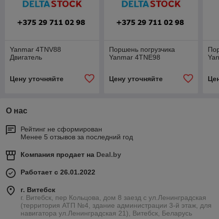
Yanmar 4TNV88
Поршень погрузчика
Пор
Двигатель
Yanmar 4TNE98
Ya
Цену уточняйте
Цену уточняйте
Це
О нас
Рейтинг не сформирован
Менее 5 отзывов за последний год
Компания продает на
Deal.by
Работает с 26.01.2022
г. Витебск
г. Витебск, пер Кольцова, дом 8 заезд с ул.Ленинградская
(территория АТП №4, здание администрации 3-й этаж, для
навигатора ул.Ленинградская 21), Витебск, Беларусь