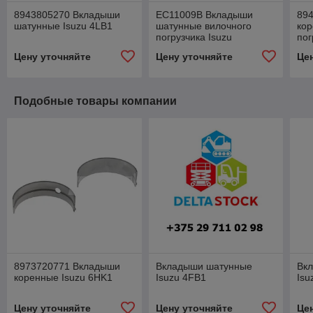
8943805270 Вкладыши
EC11009B Вкладыши
89
шатунные Isuzu 4LB1
шатунные вилочного
кор
погрузчика Isuzu
пог
Цену уточняйте
Цену уточняйте
Це
Подобные товары компании
8973720771 Вкладыши
Вкладыши шатунные
Вк
коренные Isuzu 6HK1
Isuzu 4FB1
Isu
Цену уточняйте
Цену уточняйте
Це