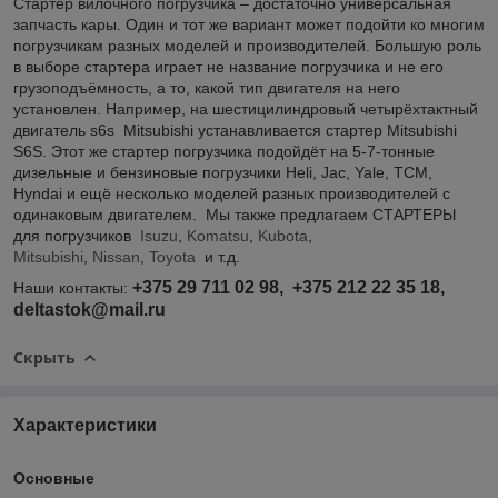
Стартер вилочного погрузчика – достаточно универсальная
запчасть кары. Один и тот же вариант может подойти ко многим
погрузчикам разных моделей и производителей. Большую роль
в выборе стартера играет не название погрузчика и не его
грузоподъёмность, а то, какой тип двигателя на него
установлен. Например, на шестицилиндровый четырёхтактный
двигатель s6s Mitsubishi устанавливается стартер Mitsubishi
S6S. Этот же стартер погрузчика подойдёт на 5-7-тонные
дизельные и бензиновые погрузчики Heli, Jac, Yale, TCM,
Hyndai и ещё несколько моделей разных производителей с
одинаковым двигателем. Мы также предлагаем СТАРТЕРЫ
для погрузчиков
Isuzu
,
Komatsu
,
Kubota
,
Mitsubishi
,
Nissan
,
Toyota
и т.д.
+375 29 711 02 98, +375 212 22 35 18,
Наши контакты:
deltastok@mail.ru
Скрыть
Характеристики
Основные