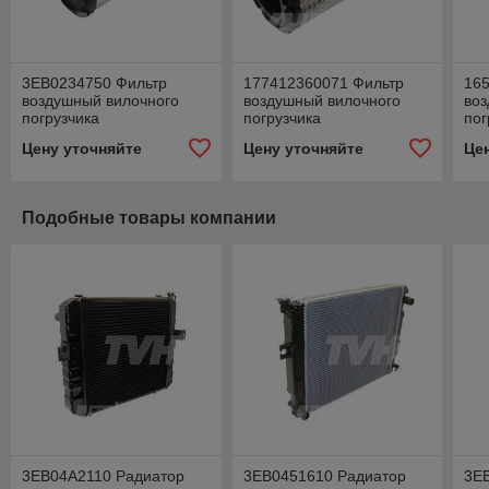
3EB0234750 Фильтр
177412360071 Фильтр
16
воздушный вилочного
воздушный вилочного
воз
погрузчика
погрузчика
пог
Цену уточняйте
Цену уточняйте
Це
Подобные товары компании
3EB04A2110 Радиатор
3EB0451610 Радиатор
3E