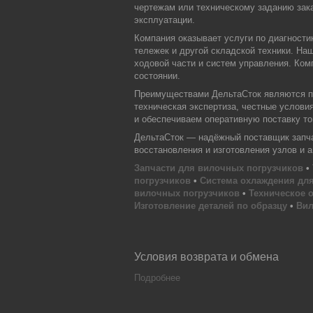
чертежам или техническому заданию зака
эксплуатации.
Компания оказывает услуги по диагности
тележек и другой складской техники. На
ходовой части и систем управления. Ком
состоянии.
Преимуществами ДельтаСток являются пр
техническая экспертиза, честные услови
и обеспечиваем оперативную поставку тов
ДельтаСток — надёжный поставщик запчас
восстановления и изготовления узлов и 
Запчасти для вилочных погрузчиков
•
погрузчиков
•
Система охлаждения для
вилочных погрузчиков
•
Техническое 
Изготовление деталей по образцу
•
Вил
Условия возврата и обмена
Подробнее