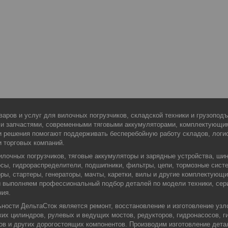
варов и услуг для вилочных погрузчиков, складской техники и грузопо
ми запчастями, современными тяговыми аккумуляторами, комплектующи
 решения помогают поддерживать бесперебойную работу складов, логис
и торговых компаний.
илочных погрузчиков, тяговые аккумуляторы и зарядные устройства, шин
сы, гидрораспределители, подшипники, фильтры, цепи, тормозные сист
оры, стартеры, генераторы, мачты, каретки, вилы и другие комплектующ
Мы выполняем профессиональный подбор деталей по модели техники, сер
ния.
ости ДельтаСток является ремонт, восстановление и изготовление узло
их цилиндров, рулевых и ведущих мостов, редукторов, гидронасосов, г
ров и других дорогостоящих компонентов. Производим изготовление дета