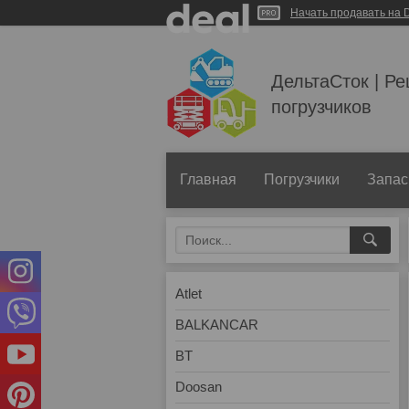
Начать продавать на D
ДельтаСток | Р
погрузчиков
Главная
Погрузчики
Запас
Atlet
BALKANCAR
BT
Doosan