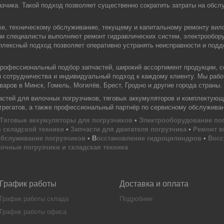
зчика. Такой подход позволяет существенно сократить затраты на обслу
ке, техническому обслуживанию, текущему и капитальному ремонту вил
ши специалисты выполняют ремонт гидравлических систем, электрообору
плексный подход позволяет оперативно устранять неисправности и под
офессиональный подбор запчастей, широкий ассортимент продукции, с
я сотрудничества и индивидуальный подход к каждому клиенту. Мы раб
аров в Минск, Гомель, Могилёв, Брест, Гродно и другие города страны.
тей для вилочных погрузчиков, тяговых аккумуляторов и комплектующи
агрегатов, а также профессиональный партнёр по сервисному обслужива
Тяговые аккумуляторы для погрузчиков
•
Электрооборудование по
 складской техники
•
Запчасти для двигателя погрузчика
•
Ремонт в
обслуживание погрузчиков
• В
осстановление гидроцилиндров
•
Восс
очные погрузчики и складская техника
График работы
Доставка и оплата
График работы склада
Подробнее
График работы офиса