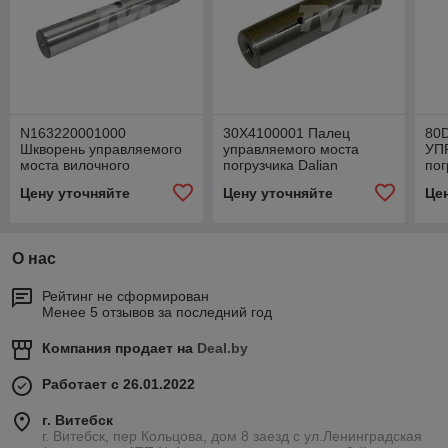
N163220001000
30X4100001 Палец
80
Шкворень управляемого
управляемого моста
УП
моста вилочного
погрузчика Dalian
пог
погрузчика Hangcha
CPCD15
CP
Цену уточняйте
Цену уточняйте
Це
О нас
Рейтинг не сформирован
Менее 5 отзывов за последний год
Компания продает на
Deal.by
Работает с 26.01.2022
г. Витебск
г. Витебск, пер Кольцова, дом 8 заезд с ул.Ленинградская