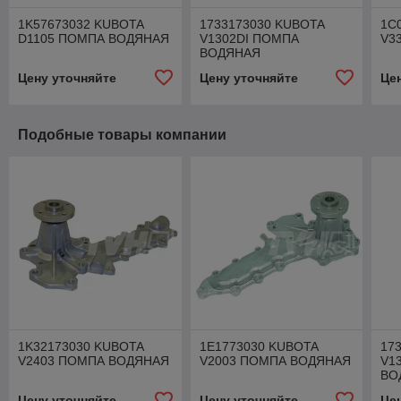
1K57673032 KUBOTA
1733173030 KUBOTA
1C
D1105 ПОМПА ВОДЯНАЯ
V1302DI ПОМПА
V3
ВОДЯНАЯ
Цену уточняйте
Цену уточняйте
Це
Подобные товары компании
1K32173030 KUBOTA
1E1773030 KUBOTA
17
V2403 ПОМПА ВОДЯНАЯ
V2003 ПОМПА ВОДЯНАЯ
V1
ВО
Цену уточняйте
Цену уточняйте
Це