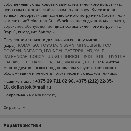
собственный склад ходовых запчастей вилочного погрузчика,
привозим под заказ любые запчасти на кару. Вы хотите не
только приобрести запчасти вилочного погрузчика (кары) , но и
заменить их? Мастера DeltaStock всегда рады помочь:
ремонт
,
сервисное обслуживание
, диагностика вилочного погрузчика
(кары), выездные бригады.
Предлагаем запчасти для вилочных погрузчиков
(кары)
KOMATSU
,
TOYOTA
,
NISSAN
,
MITSUBISHI
,
TCM
,
DOOSAN
,
DAEWOO
,
HYUNDAI
,
CATERPILLAR
,
YALE
,
BALKANCAR
,
BOBCAT
,
JUNGHEINRICH
,
LINDE
,
STILL
,
HYSTER
,
DALIAN
,
HELI
,
HANGCHA
,
JAC
,
MAXIMAL
,
FEELER
и многое,
многое другое! Также предоставляем услуги технического
обслуживания и ремонта погрузчиков и складской техники.
+375 29 711 02 98
,
+375 (212) 22-35-
Наши контакты
:
18,
deltastok@mail.ru
Подробнее на
deltastock.by
Скрыть
Характеристики