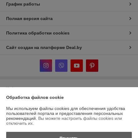
График работы
Полная версия сайта
Политика обработки cookies
Сайт создан на платформе Deal.by
Информация для покупателя
Обработка файлов cookie
Юридическое лицо:
ООО «ДельтаСток»
г. Витебск, ул. Зеньковой 1, пом. 3г
Мы используем файлы cookies для обеспечения удобства
Регистрационный номер ЕГР: 391858596
пользователей портала и предоставления персональных
рекомендаций.
Вы можете настроить файлы cookies или
УНП: 391858596
отключить их.
Регистрационный орган: Администрация ЖД района