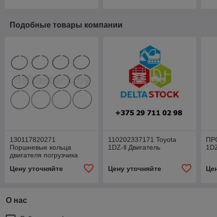
Подобные товары компании
130117820271
110202337171 Toyota
ПР
Поршневые кольца
1DZ-ll Двигатель
1D
двигателя погрузчика
TOYOTA 1DZ II
Цену уточняйте
Цену уточняйте
Це
О нас