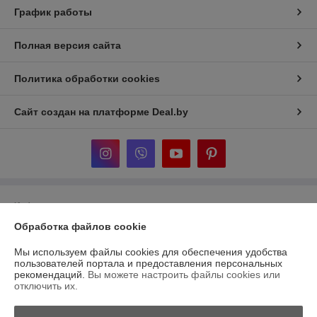
График работы
Полная версия сайта
Политика обработки cookies
Сайт создан на платформе Deal.by
Информация для покупателя
Обработка файлов cookie
Юридическое лицо:
ООО «ДельтаСток»
г. Витебск, ул. Зеньковой 1, пом. 3г
Мы используем файлы cookies для обеспечения удобства
Регистрационный номер ЕГР: 391858596
пользователей портала и предоставления персональных
рекомендаций.
Вы можете настроить файлы cookies или
УНП: 391858596
отключить их.
Регистрационный орган: Администрация ЖД района